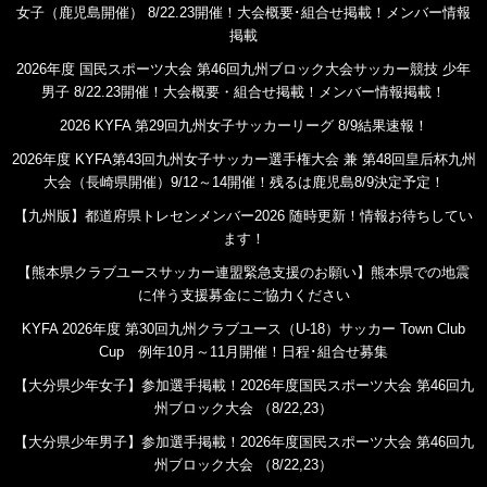
女子（鹿児島開催） 8/22.23開催！大会概要･組合せ掲載！メンバー情報
掲載
2026年度 国民スポーツ大会 第46回九州ブロック大会サッカー競技 少年
男子 8/22.23開催！大会概要・組合せ掲載！メンバー情報掲載！
2026 KYFA 第29回九州女子サッカーリーグ 8/9結果速報！
2026年度 KYFA第43回九州女子サッカー選手権大会 兼 第48回皇后杯九州
大会（長崎県開催）9/12～14開催！残るは鹿児島8/9決定予定！
【九州版】都道府県トレセンメンバー2026 随時更新！情報お待ちしてい
ます！
【熊本県クラブユースサッカー連盟緊急支援のお願い】熊本県での地震
に伴う支援募金にご協力ください
KYFA 2026年度 第30回九州クラブユース（U-18）サッカー Town Club
Cup 例年10月～11月開催！日程･組合せ募集
【大分県少年女子】参加選手掲載！2026年度国民スポーツ大会 第46回九
州ブロック大会 （8/22,23）
【大分県少年男子】参加選手掲載！2026年度国民スポーツ大会 第46回九
州ブロック大会 （8/22,23）