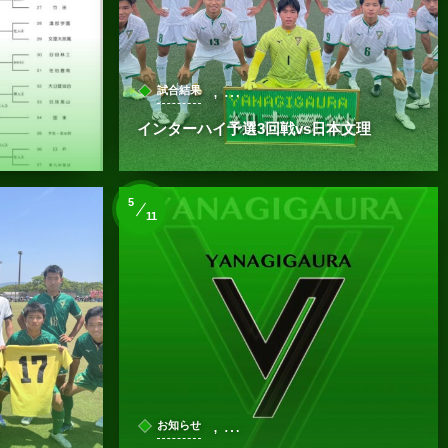
, …
試合結果
インターハイ予選3回戦vs日本文理
5
11
, …
お知らせ