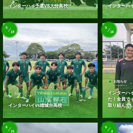
インターハイ予選VS大分高校
インターハ
5
5
19
16
お知らせ
インターハ
, …
TOP
た！全員で
インターハイvs雄城台高校
取り組んでいき
6
6
15
4