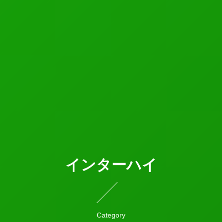
インターハイ
Category