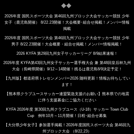
2026年度 国民スポーツ大会 第46回九州ブロック大会サッカー競技 少年
女子（鹿児島開催） 8/22.23開催！大会概要･組合せ掲載！メンバー情報
掲載
2026年度 国民スポーツ大会 第46回九州ブロック大会サッカー競技 少年
男子 8/22.23開催！大会概要・組合せ掲載！メンバー情報掲載！
2026 KYFA 第29回九州女子サッカーリーグ 8/9結果速報！
2026年度 KYFA第43回九州女子サッカー選手権大会 兼 第48回皇后杯九州
大会（長崎県開催）9/12～14開催！残るは鹿児島8/9決定予定！
【九州版】都道府県トレセンメンバー2026 随時更新！情報お待ちしてい
ます！
【熊本県クラブユースサッカー連盟緊急支援のお願い】熊本県での地震
に伴う支援募金にご協力ください
KYFA 2026年度 第30回九州クラブユース（U-18）サッカー Town Club
Cup 例年10月～11月開催！日程･組合せ募集
【大分県少年女子】参加選手掲載！2026年度国民スポーツ大会 第46回九
州ブロック大会 （8/22,23）