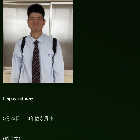
HappyBirthday
5
月
23
日
3
年益永貫斗
(
紹介文
)