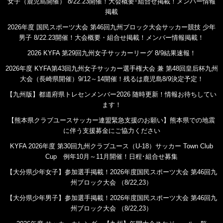
女子（鹿児島開催） 8/22.23開催！大会概要･組合せ掲載！メンバー情報
掲載
2026年度 国民スポーツ大会 第46回九州ブロック大会サッカー競技 少年
男子 8/22.23開催！大会概要・組合せ掲載！メンバー情報掲載！
2026 KYFA 第29回九州女子サッカーリーグ 8/9結果速報！
2026年度 KYFA第43回九州女子サッカー選手権大会 兼 第48回皇后杯九州
大会（長崎県開催）9/12～14開催！残るは鹿児島8/9決定予定！
【九州版】都道府県トレセンメンバー2026 随時更新！情報お待ちしてい
ます！
【熊本県クラブユースサッカー連盟緊急支援のお願い】熊本県での地震
に伴う支援募金にご協力ください
KYFA 2026年度 第30回九州クラブユース（U-18）サッカー Town Club
Cup 例年10月～11月開催！日程･組合せ募集
【大分県少年女子】参加選手掲載！2026年度国民スポーツ大会 第46回九
州ブロック大会 （8/22,23）
【大分県少年男子】参加選手掲載！2026年度国民スポーツ大会 第46回九
州ブロック大会 （8/22,23）