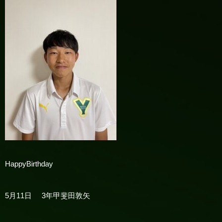
HappyBirthday
5
月
11
日
3
年甲斐田敦矢