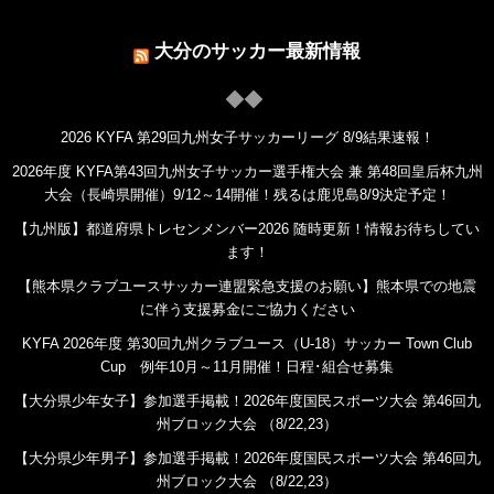
大分のサッカー最新情報
2026 KYFA 第29回九州女子サッカーリーグ 8/9結果速報！
2026年度 KYFA第43回九州女子サッカー選手権大会 兼 第48回皇后杯九州
大会（長崎県開催）9/12～14開催！残るは鹿児島8/9決定予定！
【九州版】都道府県トレセンメンバー2026 随時更新！情報お待ちしてい
ます！
【熊本県クラブユースサッカー連盟緊急支援のお願い】熊本県での地震
に伴う支援募金にご協力ください
KYFA 2026年度 第30回九州クラブユース（U-18）サッカー Town Club
Cup 例年10月～11月開催！日程･組合せ募集
【大分県少年女子】参加選手掲載！2026年度国民スポーツ大会 第46回九
州ブロック大会 （8/22,23）
【大分県少年男子】参加選手掲載！2026年度国民スポーツ大会 第46回九
州ブロック大会 （8/22,23）