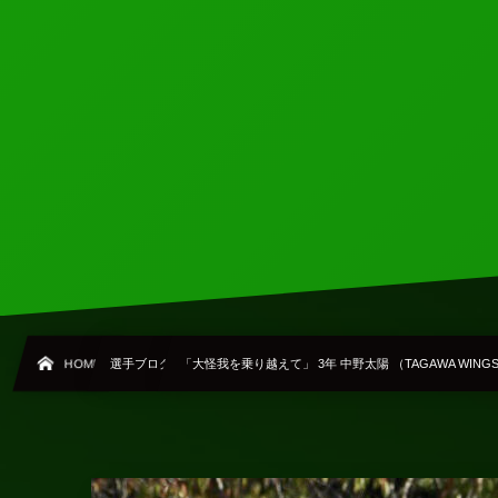
HOME
選手ブログ
「大怪我を乗り越えて」 3年 中野太陽 （TAGAWA WING