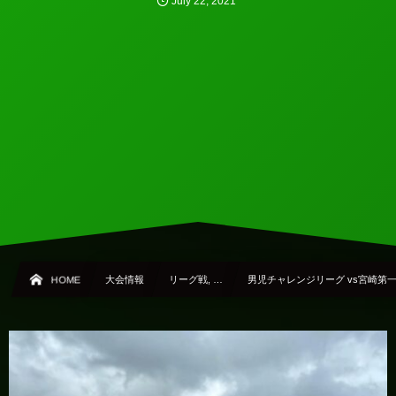
July
22
,
2021
HOME
大会情報
リーグ戦, …
男児チャレンジリーグ vs宮崎第