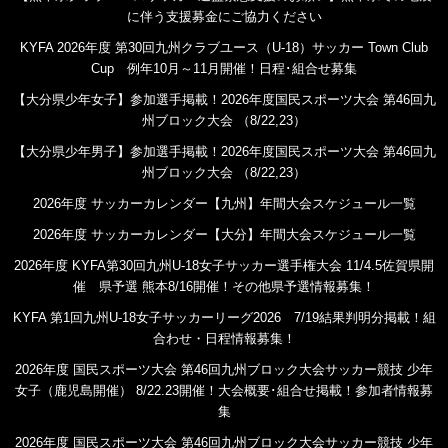
に伴う支援募金にご協力ください
KYFA 2026年度 第30回九州クラブユース（U-18）サッカー Town Club
Cup 例年10月～11月開催！日程･組合せ募集
【大分県少年女子】参加選手掲載！2026年度国民スポーツ大会 第46回九
州ブロック大会 （8/22,23）
【大分県少年男子】参加選手掲載！2026年度国民スポーツ大会 第46回九
州ブロック大会 （8/22,23）
2026年度 サッカーカレンダー【九州】年間大会スケジュール一覧
2026年度 サッカーカレンダー【大分】年間大会スケジュール一覧
2026年度 KYFA第30回九州U-18女子サッカー選手権大会 11/4.5佐賀県開
催 県予選 熊本8/16開催！その他県予選情報募集！
KYFA 第1回九州U-18女子サッカーリーグ2026 7/19結果判明分掲載！組
合わせ・日程情報募集！
2026年度 国民スポーツ大会 第46回九州ブロック大会サッカー競技 少年
女子（鹿児島開催） 8/22.23開催！大会概要･組合せ掲載！参加者情報募
集
2026年度 国民スポーツ大会 第46回九州ブロック大会サッカー競技 少年