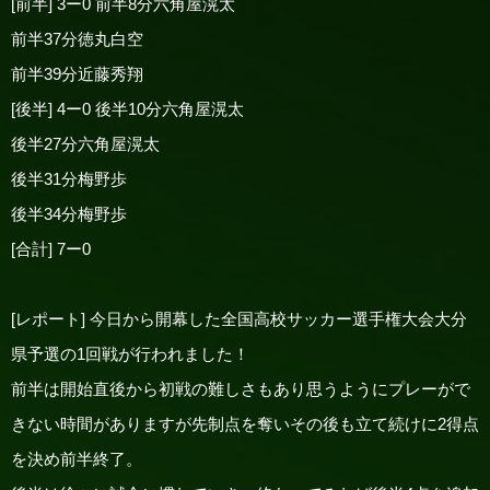
[前半] 3ー0 前半8分六角屋滉太
前半37分徳丸白空
前半39分近藤秀翔
[後半] 4ー0 後半10分六角屋滉太
後半27分六角屋滉太
後半31分梅野歩
後半34分梅野歩
[合計] 7ー0
[レポート] 今日から開幕した全国高校サッカー選手権大会大分
県予選の1回戦が行われました！
前半は開始直後から初戦の難しさもあり思うようにプレーがで
きない時間がありますが先制点を奪いその後も立て続けに2得点
を決め前半終了。