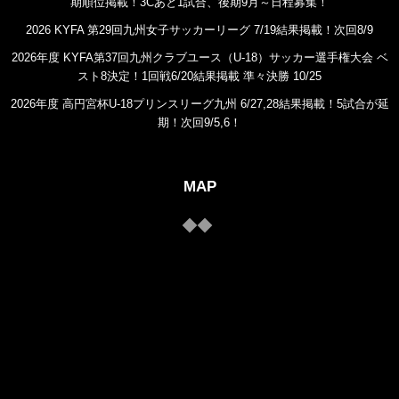
期順位掲載！3Cあと1試合、後期9月～日程募集！
2026 KYFA 第29回九州女子サッカーリーグ 7/19結果掲載！次回8/9
2026年度 KYFA第37回九州クラブユース（U-18）サッカー選手権大会 ベ
スト8決定！1回戦6/20結果掲載 準々決勝 10/25
2026年度 高円宮杯U-18プリンスリーグ九州 6/27,28結果掲載！5試合が延
期！次回9/5,6！
MAP