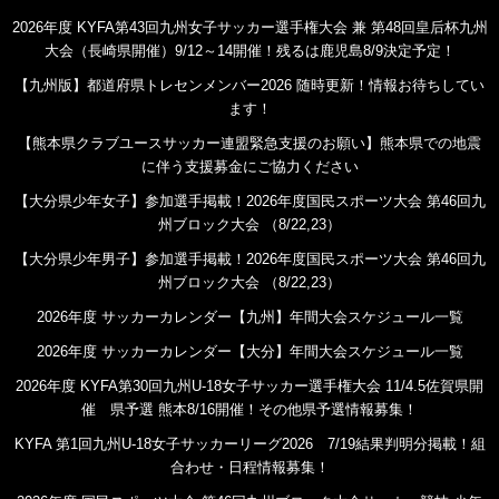
2026年度 KYFA第43回九州女子サッカー選手権大会 兼 第48回皇后杯九州
大会（長崎県開催）9/12～14開催！残るは鹿児島8/9決定予定！
【九州版】都道府県トレセンメンバー2026 随時更新！情報お待ちしてい
ます！
【熊本県クラブユースサッカー連盟緊急支援のお願い】熊本県での地震
に伴う支援募金にご協力ください
【大分県少年女子】参加選手掲載！2026年度国民スポーツ大会 第46回九
州ブロック大会 （8/22,23）
【大分県少年男子】参加選手掲載！2026年度国民スポーツ大会 第46回九
州ブロック大会 （8/22,23）
2026年度 サッカーカレンダー【九州】年間大会スケジュール一覧
2026年度 サッカーカレンダー【大分】年間大会スケジュール一覧
2026年度 KYFA第30回九州U-18女子サッカー選手権大会 11/4.5佐賀県開
催 県予選 熊本8/16開催！その他県予選情報募集！
KYFA 第1回九州U-18女子サッカーリーグ2026 7/19結果判明分掲載！組
合わせ・日程情報募集！