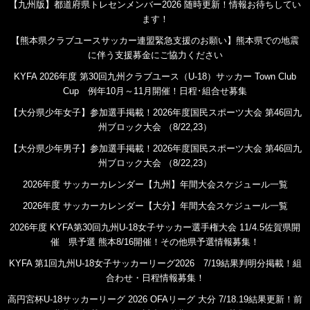
【九州版】都道府県トレセンメンバー2026 随時更新！情報お待ちしてい
ます！
【熊本県クラブユースサッカー連盟緊急支援のお願い】熊本県での地震
に伴う支援募金にご協力ください
KYFA 2026年度 第30回九州クラブユース（U-18）サッカー Town Club
Cup 例年10月～11月開催！日程･組合せ募集
【大分県少年女子】参加選手掲載！2026年度国民スポーツ大会 第46回九
州ブロック大会 （8/22,23）
【大分県少年男子】参加選手掲載！2026年度国民スポーツ大会 第46回九
州ブロック大会 （8/22,23）
2026年度 サッカーカレンダー【九州】年間大会スケジュール一覧
2026年度 サッカーカレンダー【大分】年間大会スケジュール一覧
2026年度 KYFA第30回九州U-18女子サッカー選手権大会 11/4.5佐賀県開
催 県予選 熊本8/16開催！その他県予選情報募集！
KYFA 第1回九州U-18女子サッカーリーグ2026 7/19結果判明分掲載！組
合わせ・日程情報募集！
高円宮杯U-18サッカーリーグ 2026 OFAリーグ 大分 7/18.19結果更新！前