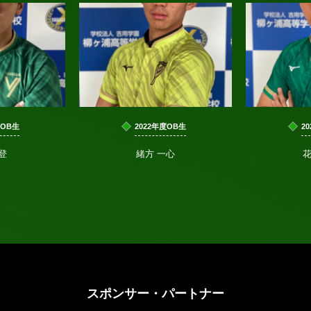
度OB生
2022年度OB生
2
登
緒方 一心
花
スポンサー・パートナー