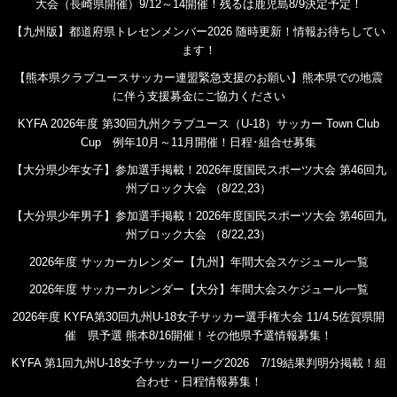
大会（長崎県開催）9/12～14開催！残るは鹿児島8/9決定予定！
【九州版】都道府県トレセンメンバー2026 随時更新！情報お待ちしてい
ます！
【熊本県クラブユースサッカー連盟緊急支援のお願い】熊本県での地震
に伴う支援募金にご協力ください
KYFA 2026年度 第30回九州クラブユース（U-18）サッカー Town Club
Cup 例年10月～11月開催！日程･組合せ募集
【大分県少年女子】参加選手掲載！2026年度国民スポーツ大会 第46回九
州ブロック大会 （8/22,23）
【大分県少年男子】参加選手掲載！2026年度国民スポーツ大会 第46回九
州ブロック大会 （8/22,23）
2026年度 サッカーカレンダー【九州】年間大会スケジュール一覧
2026年度 サッカーカレンダー【大分】年間大会スケジュール一覧
2026年度 KYFA第30回九州U-18女子サッカー選手権大会 11/4.5佐賀県開
催 県予選 熊本8/16開催！その他県予選情報募集！
KYFA 第1回九州U-18女子サッカーリーグ2026 7/19結果判明分掲載！組
合わせ・日程情報募集！