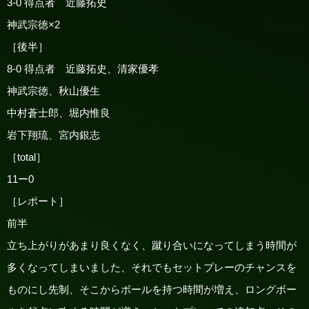
3-0 得点者 近藤拓史
神武宗徳×2
［後半］
8-0 得点者 近藤拓史、清家優孝
神武宗徳、秋山優生
中村蒼士郎、堀内惟良
岩下翔琉、宮内銀志
［total］
11ー0
［レポート］
前半
立ち上がりがあまり良くなく、蹴り合いになってしまう時間が
多くなってしまいました、それでもセットプレーのチャンスを
ものにし先制、そこからボールを持つ時間が増え、ロングボー