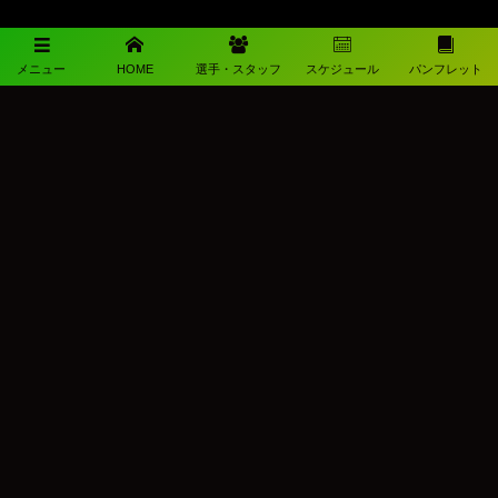
メニュー
HOME
選手・スタッフ
スケジュール
パンフレット
メディアパートナー
メディアパートナーとして
柳ヶ浦高校サッカー部を盛り上げます
©
2026
柳ヶ浦高校男子サッカー部公式ホームページ