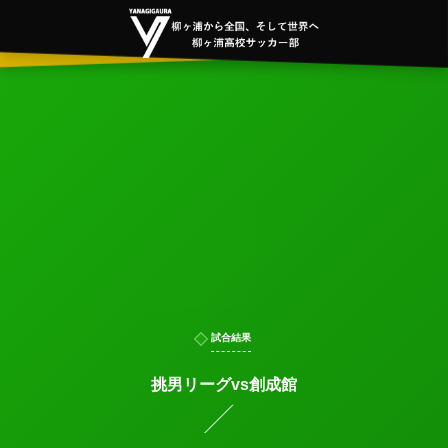
試合結果
挑男リーグvs創成館