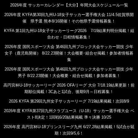
2026年度 サッカーカレンダー【大分】年間大会スケジュール一覧
2026年度 KYFA第30回九州U-18女子サッカー選手権大会 11/4.5佐賀県開
催 県予選 熊本8/16開催！その他県予選情報募集！
KYFA 第1回九州U-18女子サッカーリーグ2026 7/19結果判明分掲載！組
合わせ・日程情報募集！
2026年度 国民スポーツ大会 第46回九州ブロック大会サッカー競技 少年
女子（鹿児島開催） 8/22.23開催！大会概要･組合せ掲載！参加者情報募
集
2026年度 国民スポーツ大会 第46回九州ブロック大会サッカー競技 少年
男子 8/22.23開催！大会概要・組合せ掲載！参加者募集！
高円宮杯U-18サッカーリーグ 2026 OFAリーグ 大分 7/18.19結果更新！前
期順位掲載！3Cあと1試合、後期9月～日程募集！
2026 KYFA 第29回九州女子サッカーリーグ 7/19結果掲載！次回8/9
2026年度 KYFA第37回九州クラブユース（U-18）サッカー選手権大会 ベ
スト8決定！1回戦6/20結果掲載 準々決勝 10/25
2026年度 高円宮杯U-18プリンスリーグ九州 6/27,28結果掲載！5試合が延
期！次回9/5,6！