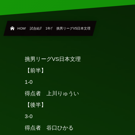
HOME
試合結果
1年生
挑男リーグVS日本文理
挑男リーグVS日本文理
【前半】
1-0
得点者 上川りゅうい
【後半】
3-0
得点者 谷口ひかる