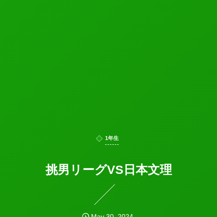
1年生
挑男リーグVS日本文理
May
30
,
2024