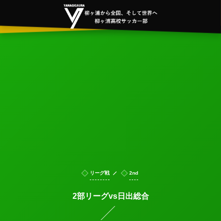
リーグ戦
2nd
2部リーグvs日出総合