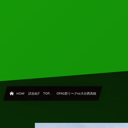
HOME
試合結果
TOP, …
OFA1部リーグvs大分西高校