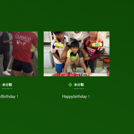
未分類
未分類
yBirthday！
Happybirthday！
県北クラ
した‼️今