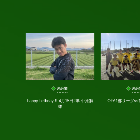
未分類
未分
happy birthday !! 4月15日2年 中原獅
OFA1部リーグv
雄