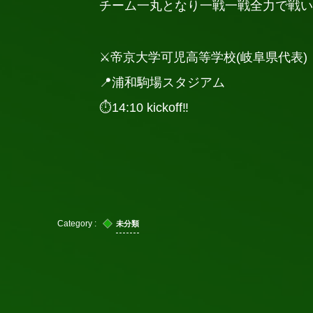
チーム一丸となり一戦一戦全力で戦い
⚔️帝京大学可児高等学校(岐阜県代表)
📍浦和駒場スタジアム
⏱14:10 kickoff‼️
未分類