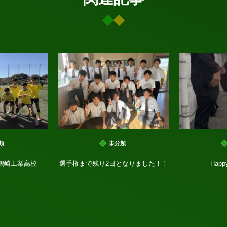
類
未分類
s鶴崎工業高校
選手権まで残り2日となりました！！
Happ