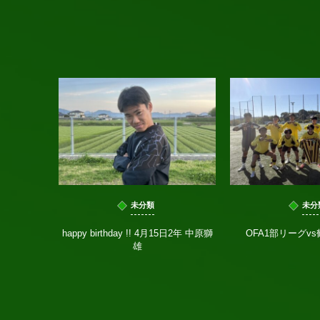
未分類
未分
happy birthday !! 4月15日2年 中原獅
OFA1部リーグv
雄