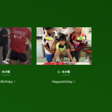
未分類
未分類
yBirthday！
Happybirthday！
県北クラ
した‼️今