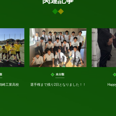
関連記事
類
未分類
s鶴崎工業高校
選手権まで残り2日となりました！！
Happ