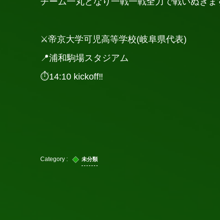
チーム一丸となり一戦一戦全力で戦いぬきま
⚔️帝京大学可児高等学校(岐阜県代表)
📍浦和駒場スタジアム
⏱14:10 kickoff‼️
未分類