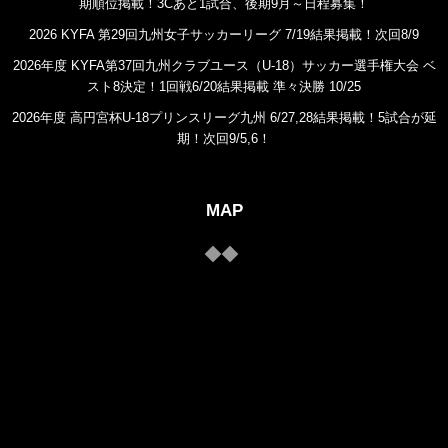
期順位掲載！3Cあと1試合、後期9月～日程募集！
2026 KYFA 第29回九州女子サッカーリーグ 7/19結果掲載！次回8/9
2026年度 KYFA第37回九州クラブユース（U-18）サッカー選手権大会 ベ
スト8決定！1回戦6/20結果掲載 準々決勝 10/25
2026年度 高円宮杯U-18プリンスリーグ九州 6/27,28結果掲載！5試合が延
期！次回9/5,6！
MAP