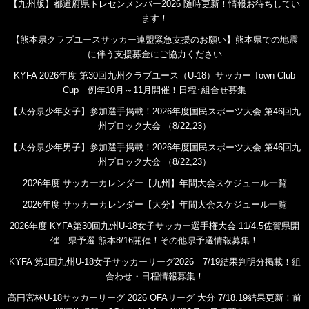
【九州版】都道府県トレセンメンバー2026 随時更新！情報お待ちしてい
ます！
【熊本県クラブユースサッカー連盟緊急支援のお願い】熊本県での地震
に伴う支援募金にご協力ください
KYFA 2026年度 第30回九州クラブユース（U-18）サッカー Town Club
Cup 例年10月～11月開催！日程･組合せ募集
【大分県少年女子】参加選手掲載！2026年度国民スポーツ大会 第46回九
州ブロック大会 （8/22,23）
【大分県少年男子】参加選手掲載！2026年度国民スポーツ大会 第46回九
州ブロック大会 （8/22,23）
2026年度 サッカーカレンダー【九州】年間大会スケジュール一覧
2026年度 サッカーカレンダー【大分】年間大会スケジュール一覧
2026年度 KYFA第30回九州U-18女子サッカー選手権大会 11/4.5佐賀県開
催 県予選 熊本8/16開催！その他県予選情報募集！
KYFA 第1回九州U-18女子サッカーリーグ2026 7/19結果判明分掲載！組
合わせ・日程情報募集！
高円宮杯U-18サッカーリーグ 2026 OFAリーグ 大分 7/18.19結果更新！前