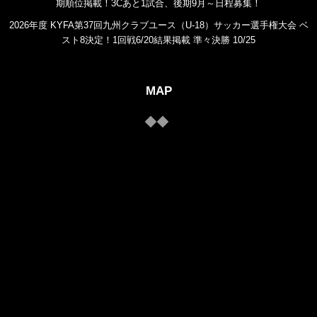
期順位掲載！3Cあと1試合、後期9月～日程募集！
2026年度 KYFA第37回九州クラブユース（U-18）サッカー選手権大会 ベ
スト8決定！1回戦6/20結果掲載 準々決勝 10/25
MAP