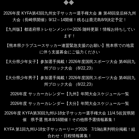
2026年度 KYFA第43回九州女子サッカー選手権大会 兼 第48回皇后杯九州
大会（長崎県開催）9/12～14開催！残るは鹿児島8/9決定予定！
【九州版】都道府県トレセンメンバー2026 随時更新！情報お待ちしてい
ます！
【熊本県クラブユースサッカー連盟緊急支援のお願い】熊本県での地震
に伴う支援募金にご協力ください
【大分県少年女子】参加選手掲載！2026年度国民スポーツ大会 第46回九
州ブロック大会 （8/22,23）
【大分県少年男子】参加選手掲載！2026年度国民スポーツ大会 第46回九
州ブロック大会 （8/22,23）
2026年度 サッカーカレンダー【九州】年間大会スケジュール一覧
2026年度 サッカーカレンダー【大分】年間大会スケジュール一覧
2026年度 KYFA第30回九州U-18女子サッカー選手権大会 11/4.5佐賀県開
催 県予選 熊本8/16開催！その他県予選情報募集！
KYFA 第1回九州U-18女子サッカーリーグ2026 7/19結果判明分掲載！組
合わせ・日程情報募集！