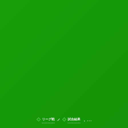
, …
リーグ戦
試合結果