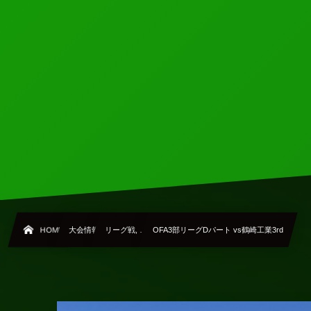
HOME
大会情報
リーグ戦, …
OFA3部リーグDパート vs鶴崎工業3rd