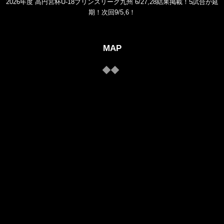
2026年度 高円宮杯U-18プリンスリーグ九州 6/27,28結果掲載！5試合が延
期！次回9/5,6！
MAP