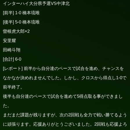
インターハイ大分県予選VS中津北
[前半] 1-0 橋本琉唯
[後半] 5-0 橋本琉唯
曽根虎大郎×2
安里耀
田崎斗翔
[合計] 6-0
[レポート] 前半から自分達のペースで試合を進め、チャンスを
なかなか決めれませんでした。しかし、クロスから得点し1-0で
前半終了。
後半も自分達のペースで試合を進めて5得点取る事ができまし
た。
まだまだ課題が残りますが、次の2回戦も全力で戦い勝てるよう
に頑張ります。応援ありがとうございました。2回戦も応援よろ