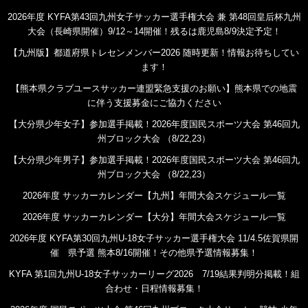
2026年度 KYFA第43回九州女子サッカー選手権大会 兼 第48回皇后杯九州
大会（長崎県開催）9/12～14開催！残るは鹿児島8/9決定予定！
【九州版】都道府県トレセンメンバー2026 随時更新！情報お待ちしてい
ます！
【熊本県クラブユースサッカー連盟緊急支援のお願い】熊本県での地震
に伴う支援募金にご協力ください
【大分県少年女子】参加選手掲載！2026年度国民スポーツ大会 第46回九
州ブロック大会 （8/22,23）
【大分県少年男子】参加選手掲載！2026年度国民スポーツ大会 第46回九
州ブロック大会 （8/22,23）
2026年度 サッカーカレンダー【九州】年間大会スケジュール一覧
2026年度 サッカーカレンダー【大分】年間大会スケジュール一覧
2026年度 KYFA第30回九州U-18女子サッカー選手権大会 11/4.5佐賀県開
催 県予選 熊本8/16開催！その他県予選情報募集！
KYFA 第1回九州U-18女子サッカーリーグ2026 7/19結果判明分掲載！組
合わせ・日程情報募集！