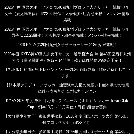
2026年度 国民スポーツ大会 第46回九州ブロック大会サッカー競技 少年
女子（鹿児島開催） 8/22.23開催！大会概要･組合せ掲載！メンバー情報
掲載
2026年度 国民スポーツ大会 第46回九州ブロック大会サッカー競技 少年
男子 8/22.23開催！大会概要・組合せ掲載！メンバー情報掲載！
2026 KYFA 第29回九州女子サッカーリーグ 8/9結果速報！
2026年度 KYFA第43回九州女子サッカー選手権大会 兼 第48回皇后杯九州
大会（長崎県開催）9/12～14開催！残るは鹿児島8/9決定予定！
【九州版】都道府県トレセンメンバー2026 随時更新！情報お待ちしてい
ます！
【熊本県クラブユースサッカー連盟緊急支援のお願い】熊本県での地震
に伴う支援募金にご協力ください
KYFA 2026年度 第30回九州クラブユース（U-18）サッカー Town Club
Cup 例年10月～11月開催！日程･組合せ募集
【大分県少年女子】参加選手掲載！2026年度国民スポーツ大会 第46回九
州ブロック大会 （8/22,23）
【大分県少年男子】参加選手掲載！2026年度国民スポーツ大会 第46回九