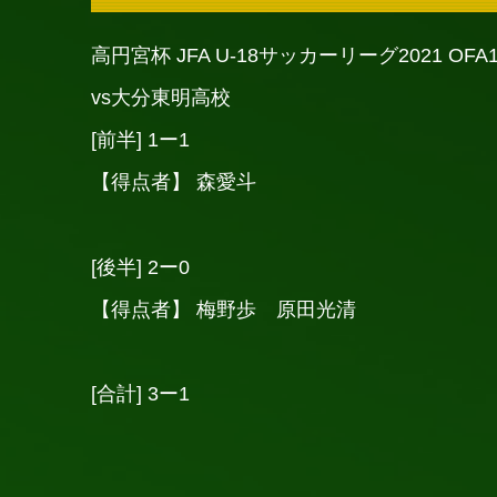
高円宮杯 JFA U-18サッカーリーグ2021 O
vs大分東明高校
[前半] 1ー1
【得点者】 森愛斗
[後半] 2ー0
【得点者】 梅野歩 原田光清
[合計] 3ー1