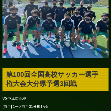
第100回全国高校サッカー選手
権大会大分県予選3回戦
VS中津南高校
[前半] 1ー0 前半31分梅野歩