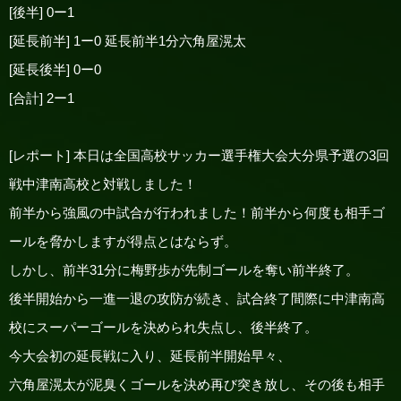
[後半] 0ー1
[延長前半] 1ー0 延長前半1分六角屋滉太
[延長後半] 0ー0
[合計] 2ー1
[レポート] 本日は全国高校サッカー選手権大会大分県予選の3回
戦中津南高校と対戦しました！
前半から強風の中試合が行われました！前半から何度も相手ゴ
ールを脅かしますが得点とはならず。
しかし、前半31分に梅野歩が先制ゴールを奪い前半終了。
後半開始から一進一退の攻防が続き、試合終了間際に中津南高
校にスーパーゴールを決められ失点し、後半終了。
今大会初の延長戦に入り、延長前半開始早々、
六角屋滉太が泥臭くゴールを決め再び突き放し、その後も相手